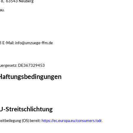
. 8,
63543 Neuberg
au.
83 E-Mail: info@umzuege-ffm.de
teuergesetz: DE367329453
 Haftungsbedingungen
U-Streitschlichtung
eitbeilegung (OS) bereit:
https://ec.europa.eu/consumers/odr
.